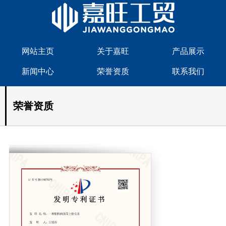
网站主页
关于嘉旺
产品展示
新闻中心
荣誉资质
联系我们
荣誉资质