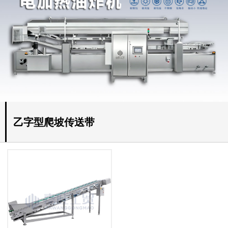
乙字型爬坡传送带